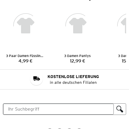
3 Paar Damen Füsslinge
3 Damen Pantys
3 Dame
4,99 €
12,99 €
15,
Preis:
Preis:
KOSTENLOSE LIEFERUNG
in alle deutschen Filialen