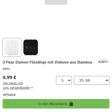
3 Paar Damen Füsslinge mit Viskose aus Bambus
weiss
4,99 €
Preis:
inkl. MwSt. ggf.

zzgl. Versandkosten
Verfügbar
In den Warenkorb