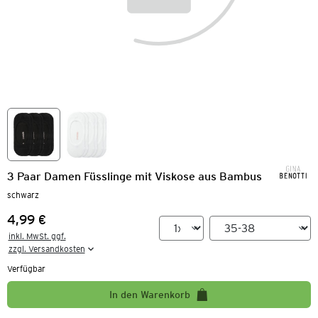
3 Paar Damen Füsslinge mit Viskose aus Bambus
schwarz
4,99 €
Preis:
inkl. MwSt. ggf.

zzgl. Versandkosten
Verfügbar
In den Warenkorb