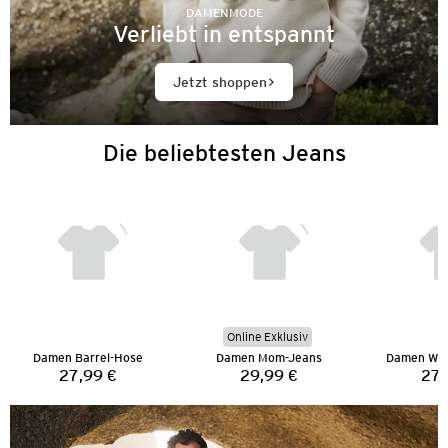
DAMENMODE
Verliebt in entspannt
Jetzt shoppen
Die beliebtesten Jeans
Online Exklusiv
Damen Barrel-Hose
Damen Mom-Jeans
Damen Wid
27,99 €
29,99 €
27,
Preis:
Preis: