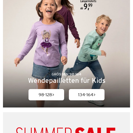
GRÖSSEN 98-164
Wendepailletten für Kids
98-128
134-164