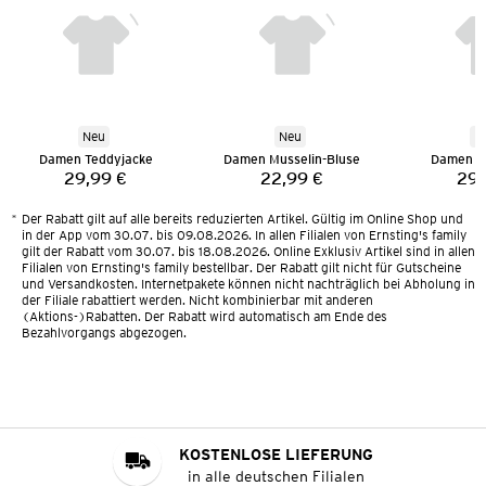
Neu
Neu
N
Damen Teddyjacke
Damen Musselin-Bluse
Damen T
29,99 €
22,99 €
29,
Preis:
Preis:
*
Der Rabatt gilt auf alle bereits reduzierten Artikel. Gültig im Online Shop und
in der App vom 30.07. bis 09.08.2026. In allen Filialen von Ernsting's family
gilt der Rabatt vom 30.07. bis 18.08.2026. Online Exklusiv Artikel sind in allen
Filialen von Ernsting's family bestellbar. Der Rabatt gilt nicht für Gutscheine
und Versandkosten. Internetpakete können nicht nachträglich bei Abholung in
der Filiale rabattiert werden. Nicht kombinierbar mit anderen
(Aktions-)Rabatten. Der Rabatt wird automatisch am Ende des
Bezahlvorgangs abgezogen.
KOSTENLOSE LIEFERUNG
in alle deutschen Filialen