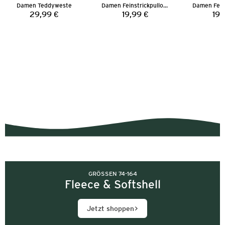
Damen Teddyweste
Damen Feinstrickpullover
29,99 €
19,99 €
19,
Preis:
Preis:
GRÖSSEN 74-164
Fleece & Softshell
Jetzt shoppen