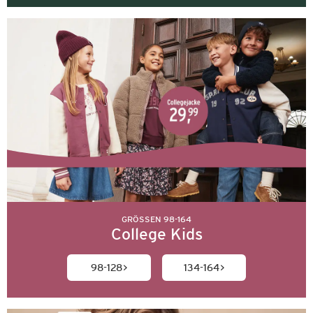
GRÖSSEN 98-164
College Kids
98-128
134-164