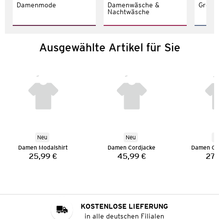
Damenmode
Damenwäsche &
Größe
Nachtwäsche
Ausgewählte Artikel für Sie
Neu
Neu
N
Damen Modalshirt
Damen Cordjacke
Damen Co
25,99 €
45,99 €
27,
Preis:
Preis:
KOSTENLOSE LIEFERUNG
in alle deutschen Filialen