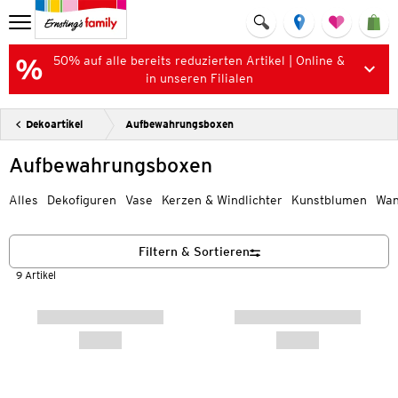
50% auf alle bereits reduzierten Artikel | Online &
in unseren Filialen
Dekoartikel
Aufbewahrungsboxen
Aufbewahrungsboxen
Alles
Dekofiguren
Vase
Kerzen & Windlichter
Kunstblumen
Wan
Filtern & Sortieren
9 Artikel