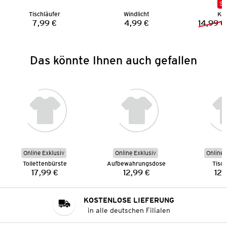
SA
Tischläufer
Windlicht
Kar
7,99 €
4,99 €
14,99 €
Preis:
Preis:
Das könnte Ihnen auch gefallen
Online Exklusiv
Online Exklusiv
Online 
Toilettenbürste
Aufbewahrungsdose
Tisch
17,99 €
12,99 €
12,
Preis:
Preis:
KOSTENLOSE LIEFERUNG
in alle deutschen Filialen