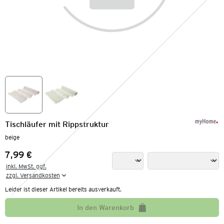
Tischläufer mit Rippstruktur
beige
7,99 €
Preis:
inkl. MwSt. ggf.

zzgl. Versandkosten
Leider ist dieser Artikel bereits ausverkauft.
In den Warenkorb