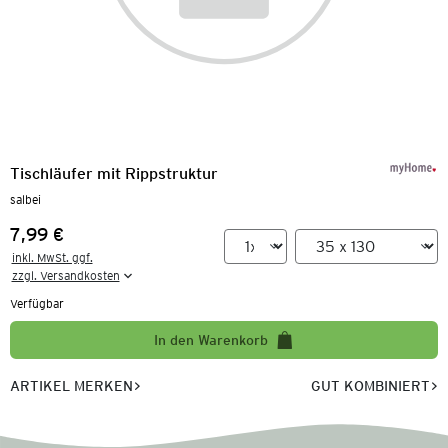
Tischläufer mit Rippstruktur
salbei
7,99 €
Preis:
inkl. MwSt. ggf.

zzgl. Versandkosten
Verfügbar
In den Warenkorb
ARTIKEL MERKEN
GUT KOMBINIERT