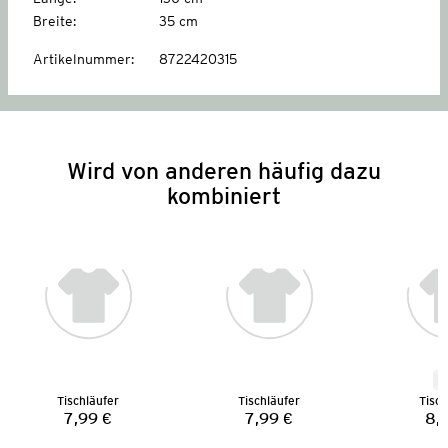
Breite
:
35 cm
Artikelnummer
:
8722420315
Wird von anderen häufig dazu
kombiniert
N
Tischläufer
Tischläufer
Tisch
7,99 €
7,99 €
8,
Preis:
Preis: