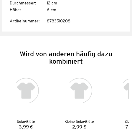
Durchmesser
:
12 cm
Höhe
:
6 cm
Artikelnummer
:
8783510208
Wird von anderen häufig dazu
kombiniert
Deko-Blüte
Kleine Deko-Blüte
Gla
3,99 €
2,99 €
7,
Preis:
Preis: