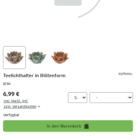
Teelichthalter in Blütenform
grau
6,99 €
Preis:
inkl. MwSt. ggf.

zzgl. Versandkosten
Verfügbar
In den Warenkorb