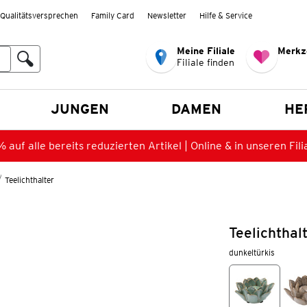
Qualitätsversprechen
Family Card
Newsletter
Hilfe & Service
Meine Filiale
Merkz
Filiale finden
en
JUNGEN
DAMEN
HE
 auf alle bereits reduzierten Artikel | Online & in unseren Fili
Teelichthalter
Teelichthal
dunkeltürkis