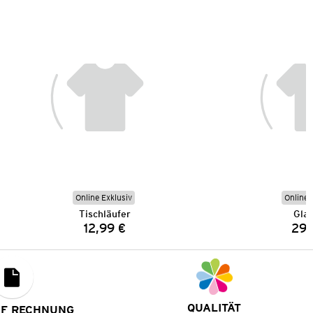
Online Exklusiv
Online 
Tischläufer
Gla
12,99 €
29,
Preis:
QUALITÄT
UF RECHNUNG