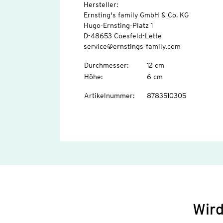
Hersteller:
Ernsting's family GmbH & Co. KG
Hugo-Ernsting-Platz 1
D-48653 Coesfeld-Lette
service@ernstings-family.com
Durchmesser
:
12 cm
Höhe
:
6 cm
Artikelnummer
:
8783510305
Wird