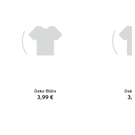
Deko-Blüte
Deko
3,99 €
3,
Preis: