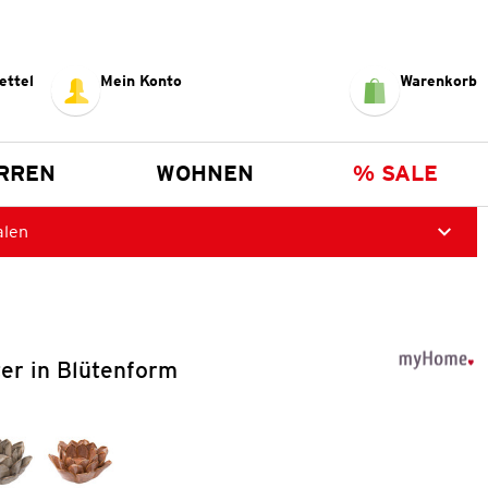
ettel
Mein Konto
Warenkorb
RREN
WOHNEN
% SALE
alen
ter in Blütenform