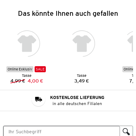
Das könnte Ihnen auch gefallen
Online Exklusiv
SALE
Online 
Tasse
Tasse
Ta
4,99 €
4,00 €
3,49 €
7,
Vorheriger Preis:
Neuer Preis:
Preis:
KOSTENLOSE LIEFERUNG
in alle deutschen Filialen