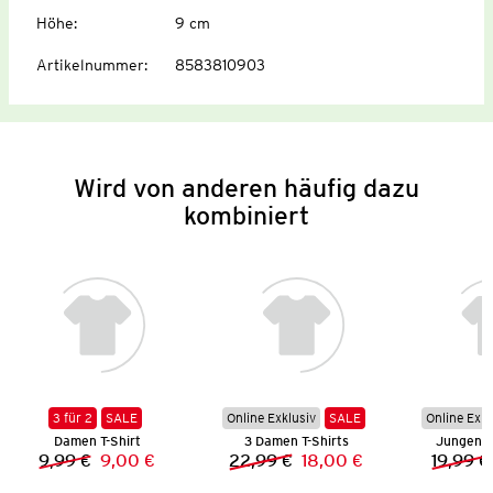
Höhe
:
9 cm
Artikelnummer
:
8583810903
Wird von anderen häufig dazu
kombiniert
3 für 2
SALE
Online Exklusiv
SALE
Online Exkl
Damen T-Shirt
3 Damen T-Shirts
Jungen S
9,99 €
9,00 €
22,99 €
18,00 €
19,99 €
Vorheriger Preis:
Neuer Preis:
Vorheriger Preis:
Neuer Preis: