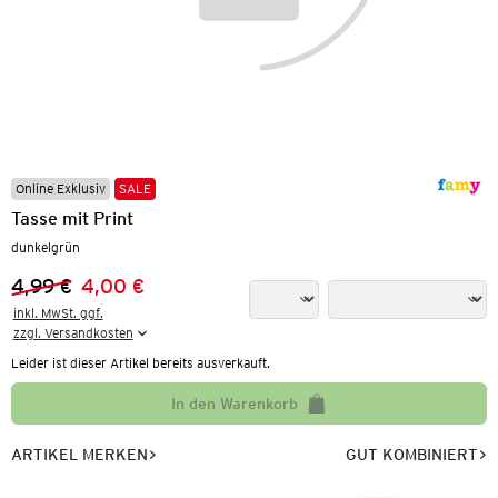
Online Exklusiv
SALE
Tasse mit Print
dunkelgrün
4,99 €
4,00 €
Vorheriger Preis:
Neuer Preis:
inkl. MwSt. ggf.

zzgl. Versandkosten
Leider ist dieser Artikel bereits ausverkauft.
In den Warenkorb
ARTIKEL MERKEN
GUT KOMBINIERT