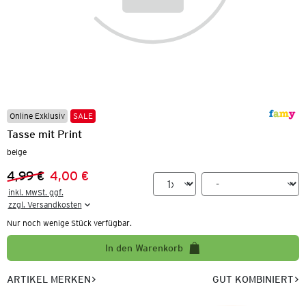
Online Exklusiv
SALE
Tasse mit Print
beige
4,99 €
4,00 €
Vorheriger Preis:
Neuer Preis:
inkl. MwSt. ggf.

zzgl. Versandkosten
Nur noch wenige Stück verfügbar.
In den Warenkorb
ARTIKEL MERKEN
GUT KOMBINIERT