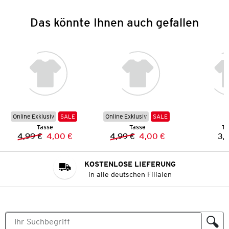
Das könnte Ihnen auch gefallen
Online Exklusiv
SALE
Online Exklusiv
SALE
Tasse
Tasse
Ta
4,99 €
4,00 €
4,99 €
4,00 €
3,
Vorheriger Preis:
Neuer Preis:
Vorheriger Preis:
Neuer Preis:
KOSTENLOSE LIEFERUNG
in alle deutschen Filialen