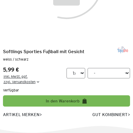
Softlings Sporties Fußball mit Gesicht
weiss / schwarz
5,99 €
Preis:
inkl. MwSt. ggf.

zzgl. Versandkosten
Verfügbar
In den Warenkorb
ARTIKEL MERKEN
GUT KOMBINIERT