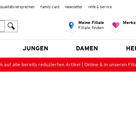
Qualitätsversprechen
Family Card
Newsletter
Hilfe & Service
Meine Filiale
Merkz
Filiale finden
en
JUNGEN
DAMEN
HE
 auf alle bereits reduzierten Artikel | Online & in unseren Fili