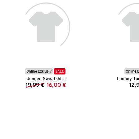
Online Exklusiv
SALE
Online 
Jungen Sweatshirt
Looney Tun
19,99 €
16,00 €
12,
Vorheriger Preis:
Neuer Preis: