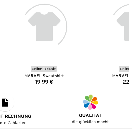
Online Exklusiv
Online 
MARVEL Sweatshirt
MARVEL S
19,99 €
22,
Preis:
QUALITÄT
UF RECHNUNG
die glücklich macht
tere Zahlarten