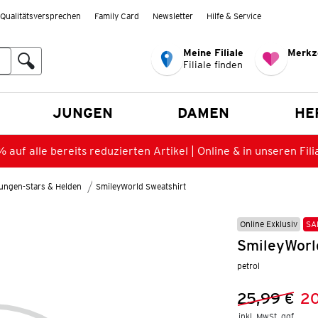
Qualitätsversprechen
Family Card
Newsletter
Hilfe & Service
Meine Filiale
Merkz
Filiale finden
en
JUNGEN
DAMEN
HE
 auf alle bereits reduzierten Artikel | Online & in unseren Fili
ungen-Stars & Helden
SmileyWorld Sweatshirt
Online Exklusiv
SA
SmileyWorl
petrol
25,99 €
20
Vorheriger 
Neuer Preis
inkl. MwSt. ggf.
