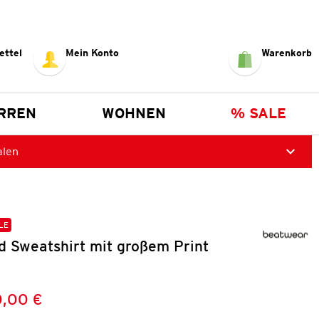
ettel
Mein Konto
Warenkorb
RREN
WOHNEN
% SALE
alen
LE
d Sweatshirt mit großem Print
,00 €
Preis:
: