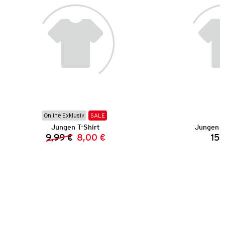
Online Exklusiv
SALE
Jungen T-Shirt
Jungen S
9,99 €
8,00 €
15,
Vorheriger Preis:
Neuer Preis: