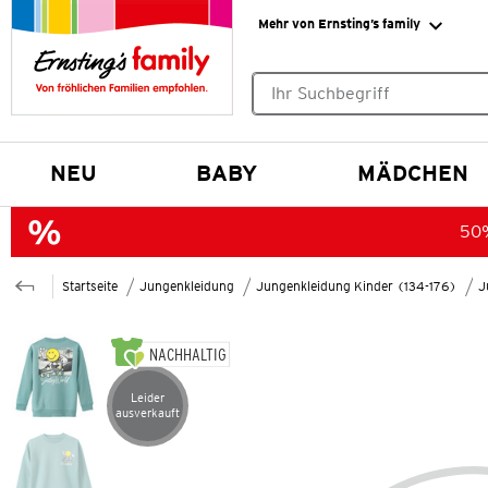
Mehr von Ernsting’s family
Keine Suchvorschläge gefund
NEU
BABY
MÄDCHEN
50%
Startseite
Jungenkleidung
Jungenkleidung Kinder (134-176)
J
NACHHALTIG
Leider
Artikel leider ausverkauft
ausverkauft