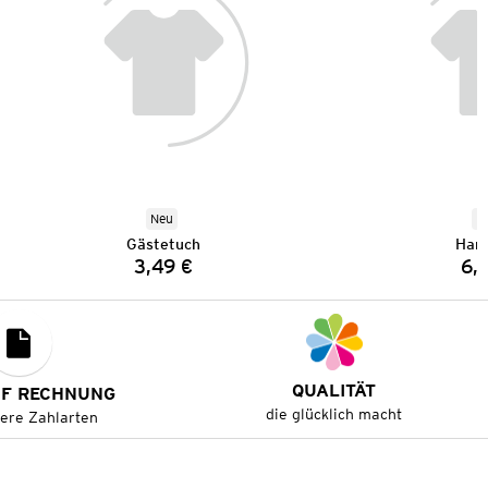
Neu
N
Gästetuch
Han
3,49 €
6,
Preis:
QUALITÄT
UF RECHNUNG
die glücklich macht
tere Zahlarten