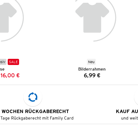
usiv
SALE
Neu
se
Bilderrahmen
16,00 €
6,99 €
Vorheriger Preis:
Neuer Preis:
Preis:
 WOCHEN RÜCKGABERECHT
KAUF A
 Tage Rückgaberecht mit Family Card
und wei