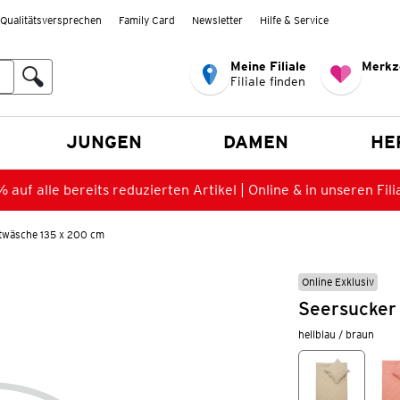
Qualitätsversprechen
Family Card
Newsletter
Hilfe & Service
Meine Filiale
Merkz
Filiale finden
en
JUNGEN
DAMEN
HE
 auf alle bereits reduzierten Artikel | Online & in unseren Fili
twäsche 135 x 200 cm
Online Exklusiv
Seersucker
hellblau / braun