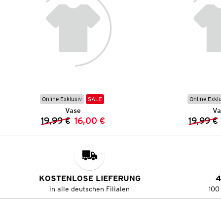
Online Exklusiv
SALE
Online Exkl
Vase
Va
19,99 €
16,00 €
19,99 €
Vorheriger Preis:
Neuer Preis:
KOSTENLOSE LIEFERUNG
4
in alle deutschen Filialen
100