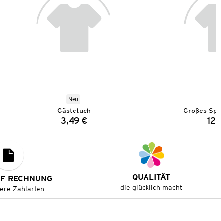
Neu
Gästetuch
Großes Spo
3,49 €
12,
Preis:
QUALITÄT
UF RECHNUNG
die glücklich macht
tere Zahlarten