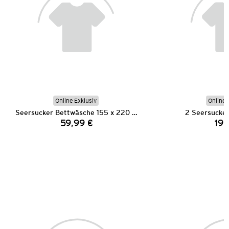
Online Exklusiv
Online 
Seersucker Bettwäsche 155 x 220 cm
2 Seersucker
59,99 €
19,
Preis: