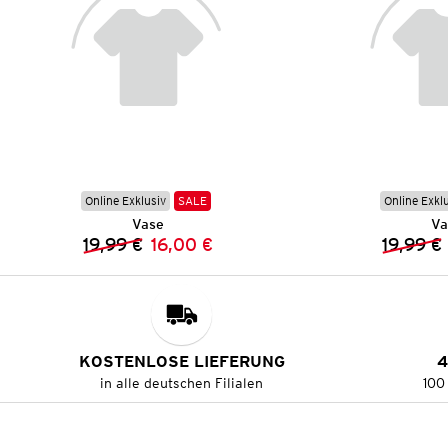
Online Exklusiv
SALE
Online Exkl
Vase
Va
19,99 €
16,00 €
19,99 €
Vorheriger Preis:
Neuer Preis:
KOSTENLOSE LIEFERUNG
4
in alle deutschen Filialen
100