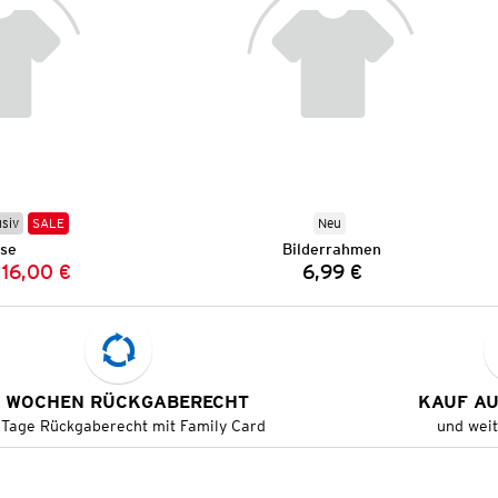
usiv
SALE
Neu
se
Bilderrahmen
16,00 €
6,99 €
Vorheriger Preis:
Neuer Preis:
Preis:
 WOCHEN RÜCKGABERECHT
KAUF A
 Tage Rückgaberecht mit Family Card
und wei