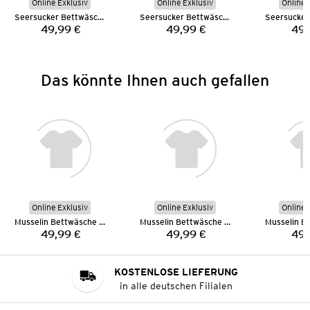
Online Exklusiv
Online Exklusiv
Online 
Seersucker Bettwäsche 135 x 200 cm
Seersucker Bettwäsche 135 x 200 cm
49,99 €
49,99 €
49,
Preis:
Preis:
Das könnte Ihnen auch gefallen
Online Exklusiv
Online Exklusiv
Online 
Musselin Bettwäsche 135 x 200 cm
Musselin Bettwäsche 135 x 200 cm
49,99 €
49,99 €
49,
Preis:
Preis:
KOSTENLOSE LIEFERUNG
in alle deutschen Filialen