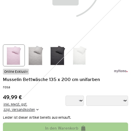
Online Exklusiv
Musselin Bettwäsche 135 x 200 cm unifarben
rosa
49,99 €
Preis:
inkl. MwSt. ggf.

zzgl. Versandkosten
Leider ist dieser Artikel bereits ausverkauft.
In den Warenkorb