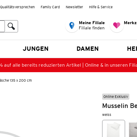
Qualitätsversprechen
Family Card
Newsletter
Hilfe & Service
Meine Filiale
Merkz
Filiale finden
en
JUNGEN
DAMEN
HE
 auf alle bereits reduzierten Artikel | Online & in unseren Fili
äsche 135 x 200 cm
Online Exklusiv
Musselin B
weiss