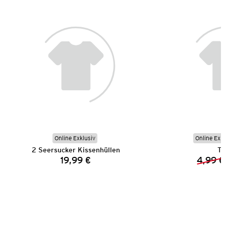
Online Exklusiv
Online Exkl
2 Seersucker Kissenhüllen
Ta
19,99 €
4,99 €
Preis: