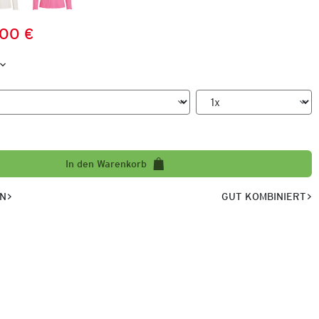
,00 €
Preis:
:
In den Warenkorb
EN
GUT KOMBINIERT