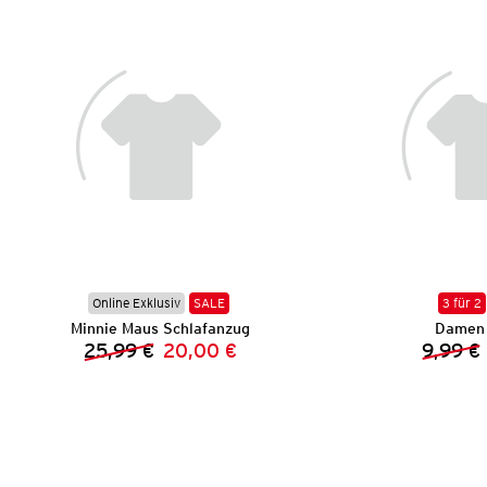
Online Exklusiv
SALE
3 für 2
Minnie Maus Schlafanzug
Damen 
25,99 €
20,00 €
9,99 €
Vorheriger Preis:
Neuer Preis: