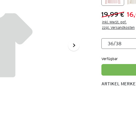
19,99 €
16
Vorheriger 
Neuer Preis
inkl. MwSt. ggf.

zzgl. Versandkosten
Verfügbar
ARTIKEL MERK