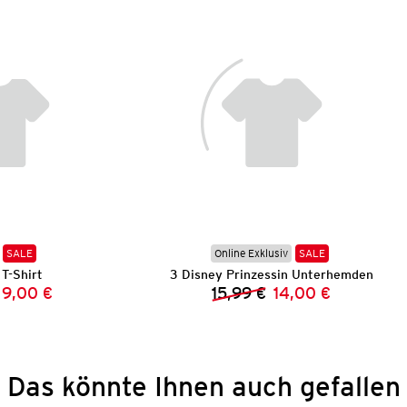
SALE
Online Exklusiv
SALE
T-Shirt
3 Disney Prinzessin Unterhemden
9,00 €
15,99 €
14,00 €
Vorheriger Preis:
Neuer Preis:
Vorheriger Preis:
Neuer Preis:
Das könnte Ihnen auch gefallen