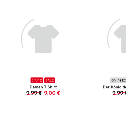
3 für 2
SALE
Online Exkl
Damen T-Shirt
Der König der
9,99 €
9,00 €
9,99 €
Vorheriger Preis:
Neuer Preis: