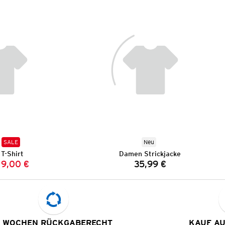
SALE
Neu
T-Shirt
Damen Strickjacke
9,00 €
35,99 €
Vorheriger Preis:
Neuer Preis:
Preis:
 WOCHEN RÜCKGABERECHT
KAUF A