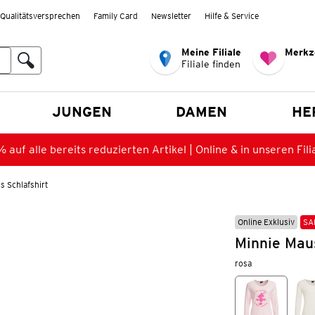
Qualitätsversprechen
Family Card
Newsletter
Hilfe & Service
Meine Filiale
Merkz
Filiale finden
en
JUNGEN
DAMEN
HE
 auf alle bereits reduzierten Artikel | Online & in unseren Fili
s Schlafshirt
Online Exklusiv
SA
Minnie Maus
rosa