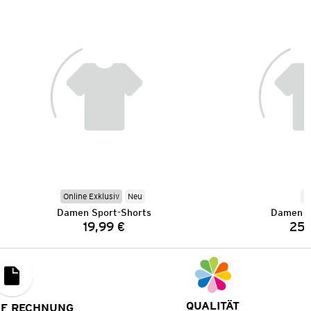
Online Exklusiv
Neu
N
Damen Sport-Shorts
Damen M
19,99 €
25,
Preis:
QUALITÄT
UF RECHNUNG