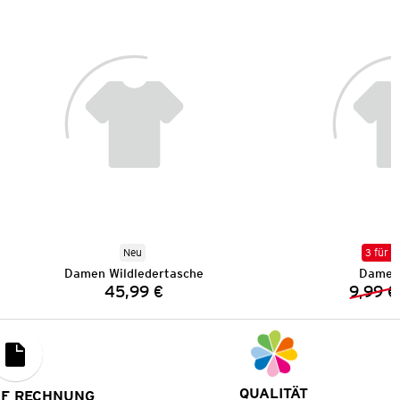
Neu
3 für 2
Damen Wildledertasche
Damen 
45,99 €
9,99 €
Preis:
QUALITÄT
UF RECHNUNG