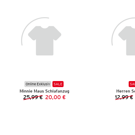
Online Exklusiv
SALE
SA
Minnie Maus Schlafanzug
Herren Sc
25,99 €
20,00 €
12,99 €
Vorheriger Preis:
Neuer Preis: