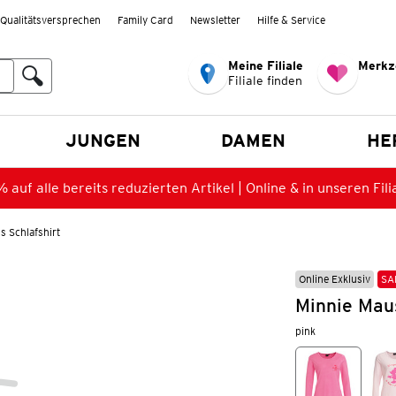
Qualitätsversprechen
Family Card
Newsletter
Hilfe & Service
Meine Filiale
Merkz
Filiale finden
en
JUNGEN
DAMEN
HE
 auf alle bereits reduzierten Artikel | Online & in unseren Fili
s Schlafshirt
Online Exklusiv
SA
Minnie Maus
pink