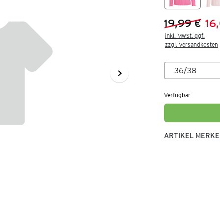
19,99 €
16
Vorheriger 
Neuer Preis
inkl. MwSt. ggf.

zzgl. Versandkosten
Verfügbar
ARTIKEL MERK