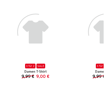
3 für 2
SALE
3 für 2
Damen T-Shirt
Damen 
9,99 €
9,00 €
9,99 €
Vorheriger Preis:
Neuer Preis: