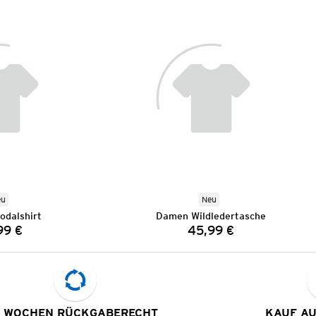
eu
Neu
dalshirt
Damen Wildledertasche
99 €
45,99 €
Preis:
Preis:
 WOCHEN RÜCKGABERECHT
KAUF A