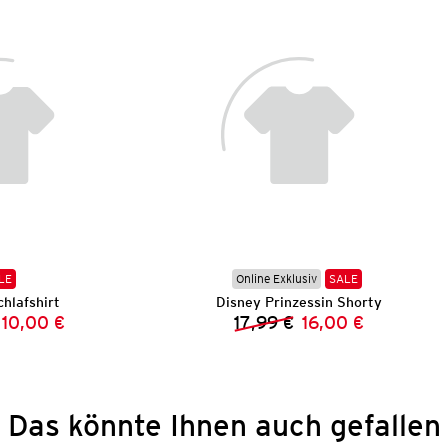
LE
Online Exklusiv
SALE
hlafshirt
Disney Prinzessin Shorty
10,00 €
17,99 €
16,00 €
Vorheriger Preis:
Neuer Preis:
Vorheriger Preis:
Neuer Preis:
Das könnte Ihnen auch gefallen