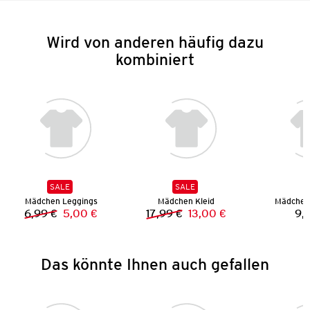
Wird von anderen häufig dazu
kombiniert
SALE
SALE
Mädchen Leggings
Mädchen Kleid
Mädchen
6,99 €
5,00 €
17,99 €
13,00 €
9,
Vorheriger Preis:
Neuer Preis:
Vorheriger Preis:
Neuer Preis:
Das könnte Ihnen auch gefallen