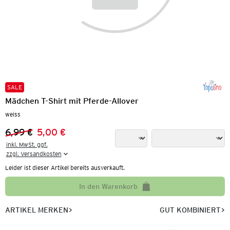
SALE
Mädchen T-Shirt mit Pferde-Allover
weiss
6,99 €
5,00 €
Vorheriger Preis:
Neuer Preis:
inkl. MwSt. ggf.

zzgl. Versandkosten
Leider ist dieser Artikel bereits ausverkauft.
In den Warenkorb
ARTIKEL MERKEN
GUT KOMBINIERT