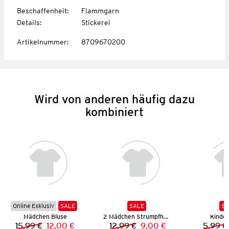
Beschaffenheit
:
Flammgarn
Details
:
Stickerei
Artikelnummer
:
8709670200
Wird von anderen häufig dazu
kombiniert
Online Exklusiv
SALE
SALE
SA
Mädchen Bluse
2 Mädchen Strumpfhosen
Kinder
15,99 €
12,00 €
12,99 €
9,00 €
5,99 €