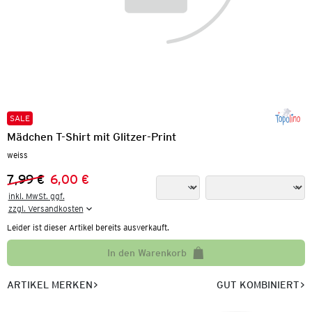
SALE
Mädchen T-Shirt mit Glitzer-Print
weiss
7,99 €
6,00 €
Vorheriger Preis:
Neuer Preis:
inkl. MwSt. ggf.

zzgl. Versandkosten
Leider ist dieser Artikel bereits ausverkauft.
In den Warenkorb
ARTIKEL MERKEN
GUT KOMBINIERT