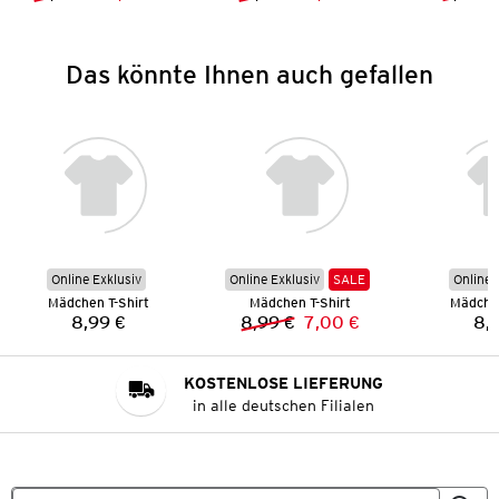
Vorheriger Preis:
Neuer Preis:
Vorheriger Preis:
Neuer Preis:
Das könnte Ihnen auch gefallen
Online Exklusiv
Online Exklusiv
SALE
Online 
Mädchen T-Shirt
Mädchen T-Shirt
Mädchen
8,99 €
8,99 €
7,00 €
8,
Preis:
Vorheriger Preis:
Neuer Preis:
KOSTENLOSE LIEFERUNG
in alle deutschen Filialen