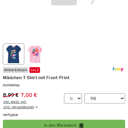
Online Exklusiv
SALE
Mädchen T-Shirt mit Front-Print
dunkelblau
8,99 €
7,00 €
Vorheriger Preis:
Neuer Preis:
inkl. MwSt. ggf.

zzgl. Versandkosten
Verfügbar
In den Warenkorb