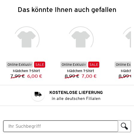
Das könnte Ihnen auch gefallen
Online Exklusiv
SALE
Online Exklusiv
SALE
Online Exkl
Mädchen T-Shirt
Mädchen T-Shirt
Mädchen
7,99 €
6,00 €
8,99 €
7,00 €
8,99 €
Vorheriger Preis:
Neuer Preis:
Vorheriger Preis:
Neuer Preis:
KOSTENLOSE LIEFERUNG
in alle deutschen Filialen