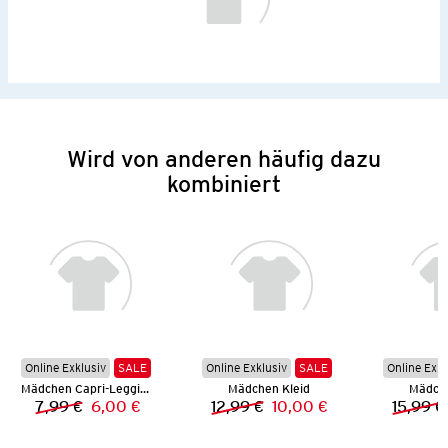
Wird von anderen häufig dazu
kombiniert
Online Exklusiv
SALE
Online Exklusiv
SALE
Online Exkl
Mädchen Capri-Leggings
Mädchen Kleid
Mädch
7,99 €
6,00 €
12,99 €
10,00 €
15,99 €
Vorheriger Preis:
Neuer Preis:
Vorheriger Preis:
Neuer Preis: