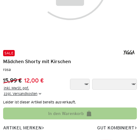
SALE
Mädchen Shorty mit Kirschen
rosa
15,99 €
12,00 €
Vorheriger Preis:
Neuer Preis:
inkl. MwSt. ggf.

zzgl. Versandkosten
Leider ist dieser Artikel bereits ausverkauft.
In den Warenkorb
ARTIKEL MERKEN
GUT KOMBINIERT