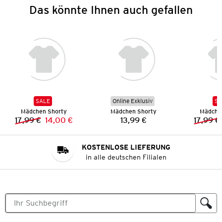
Das könnte Ihnen auch gefallen
SALE
Online Exklusiv
SA
Mädchen Shorty
Mädchen Shorty
Mädche
17,99 €
14,00 €
13,99 €
17,99 €
Vorheriger Preis:
Neuer Preis:
Preis:
KOSTENLOSE LIEFERUNG
in alle deutschen Filialen