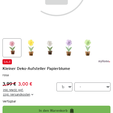
SALE
Kleiner Deko-Aufsteller Papierblume
rosa
3,99 €
3,00 €
Vorheriger Preis:
Neuer Preis:
inkl. MwSt. ggf.

zzgl. Versandkosten
Verfügbar
In den Warenkorb