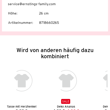
service@ernstings-family.com
Höhe
:
26 cm
Artikelnummer
:
8718660265
Wird von anderen häufig dazu
kombiniert
SALE
Tasse mit Herzhenkel
Deko Ananas
Deko-