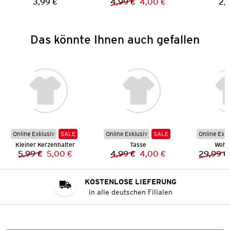
3,99 €
4,99 €
4,00 €
2,
Preis:
Vorheriger Preis:
Neuer Preis:
Das könnte Ihnen auch gefallen
Online Exklusiv
SALE
Online Exklusiv
SALE
Online Exkl
Kleiner Kerzenhalter
Tasse
Wohn
5,99 €
5,00 €
4,99 €
4,00 €
29,99 €
Vorheriger Preis:
Neuer Preis:
Vorheriger Preis:
Neuer Preis:
KOSTENLOSE LIEFERUNG
in alle deutschen Filialen