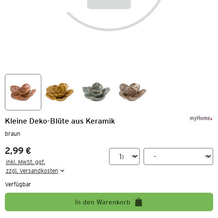
Kleine Deko-Blüte aus Keramik
braun
2,99 €
Preis:
inkl. MwSt. ggf.

zzgl. Versandkosten
Verfügbar
In den Warenkorb