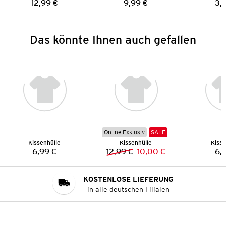
12,99 €
9,99 €
3,
Preis:
Preis:
Das könnte Ihnen auch gefallen
Online Exklusiv
SALE
Kissenhülle
Kissenhülle
Kisse
6,99 €
12,99 €
10,00 €
6,
Preis:
Vorheriger Preis:
Neuer Preis:
KOSTENLOSE LIEFERUNG
in alle deutschen Filialen