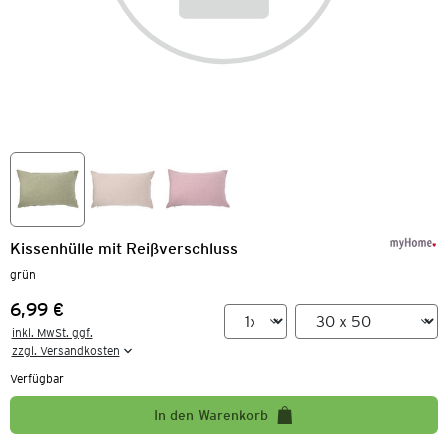
Kissenhülle mit Reißverschluss
grün
6,99 €
Preis:
inkl. MwSt. ggf.

zzgl. Versandkosten
Verfügbar
In den Warenkorb