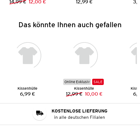
14,99 €
12,00 €
12,99 €
3,
Vorheriger Preis:
Neuer Preis:
Preis:
Das könnte Ihnen auch gefallen
Online Exklusiv
SALE
Kissenhülle
Kissenhülle
Kisse
6,99 €
12,99 €
10,00 €
6,
Preis:
Vorheriger Preis:
Neuer Preis:
KOSTENLOSE LIEFERUNG
in alle deutschen Filialen