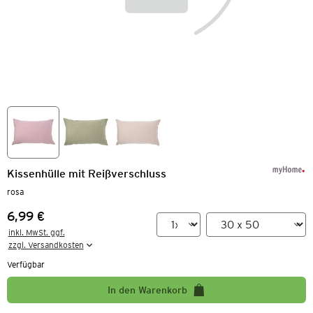
Kissenhülle mit Reißverschluss
rosa
6,99 €
Preis:
inkl. MwSt. ggf.

zzgl. Versandkosten
Verfügbar
In den Warenkorb