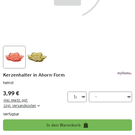
Kerzenhalter in Ahorn-Form
hellrot
3,99 €
Preis:
inkl. MwSt. ggf.

zzgl. Versandkosten
Verfügbar
In den Warenkorb