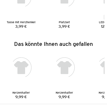
N
Tasse mit Herzhenkel
Platzset
LED-L
3,99 €
3,99 €
12,
Preis:
Preis:
Das könnte Ihnen auch gefallen
Kerzenhalter
Kerzenhalter
Kerze
9,99 €
9,99 €
9,
Preis:
Preis: