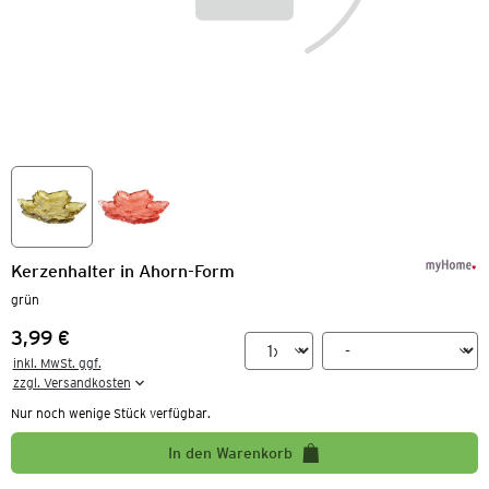
Kerzenhalter in Ahorn-Form
grün
3,99 €
Preis:
inkl. MwSt. ggf.

zzgl. Versandkosten
Nur noch wenige Stück verfügbar.
In den Warenkorb