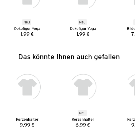
Neu
Neu
N
Dekofigur Yoga
Dekofigur Yoga
Bilde
1,99 €
1,99 €
7,
Preis:
Preis:
Das könnte Ihnen auch gefallen
Neu
Kerzenhalter
Kerzenhalter
Kerze
9,99 €
6,99 €
9,
Preis:
Preis: