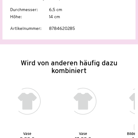
Durchmesser
:
6,5 cm
Höhe
:
14 cm
Artikelnummer
:
8784620285
Wird von anderen häufig dazu
kombiniert
N
Vase
Vase
Bilde