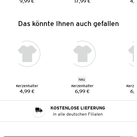
9,99 €
17,99 €
4,
Preis:
Preis:
Das könnte Ihnen auch gefallen
Neu
Kerzenhalter
Kerzenhalter
Kerze
4,99 €
6,99 €
6,
Preis:
Preis:
KOSTENLOSE LIEFERUNG
in alle deutschen Filialen