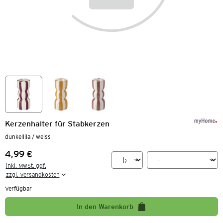
Kerzenhalter für Stabkerzen
dunkellila / weiss
4,99 €
Preis:
inkl. MwSt. ggf.

zzgl. Versandkosten
Verfügbar
In den Warenkorb