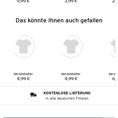
9,99 €
3,99 €
2,
Preis:
Preis:
Das könnte Ihnen auch gefallen
Kerzenhalter
Kerzenhalter
Kerze
4,99 €
4,99 €
6,
Preis:
Preis:
KOSTENLOSE LIEFERUNG
in alle deutschen Filialen