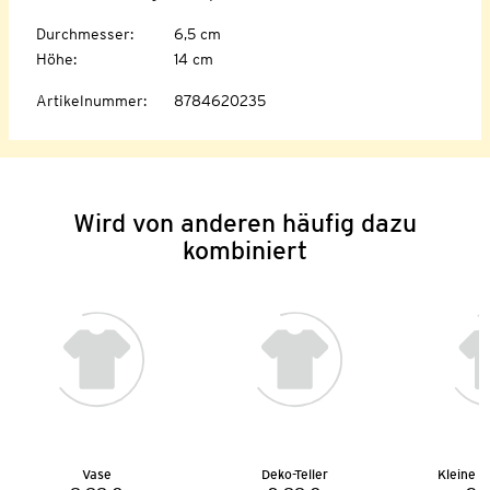
Durchmesser
:
6,5 cm
Höhe
:
14 cm
Artikelnummer
:
8784620235
Wird von anderen häufig dazu
kombiniert
Vase
Deko-Teller
Kleine D