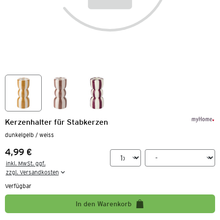
Kerzenhalter für Stabkerzen
dunkelgelb / weiss
4,99 €
Preis:
inkl. MwSt. ggf.

zzgl. Versandkosten
Verfügbar
In den Warenkorb