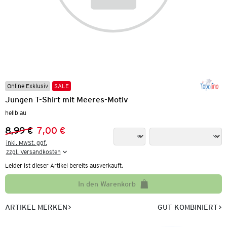
Online Exklusiv
SALE
Jungen T-Shirt mit Meeres-Motiv
hellblau
8,99 €
7,00 €
Vorheriger Preis:
Neuer Preis:
inkl. MwSt. ggf.

zzgl. Versandkosten
Leider ist dieser Artikel bereits ausverkauft.
In den Warenkorb
ARTIKEL MERKEN
GUT KOMBINIERT