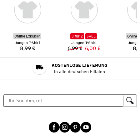
Online Exklusiv
3 für 2
SALE
Online 
Jungen T-Shirt
Jungen T-Shirt
Jungen
8,99 €
6,99 €
6,00 €
8,
Preis:
Vorheriger Preis:
Neuer Preis:
KOSTENLOSE LIEFERUNG
in alle deutschen Filialen