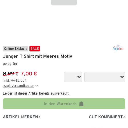
Online Exklusiv
SALE
Jungen T-Shirt mit Meeres-Motiv
gelbgrün
8,99 €
7,00 €
Vorheriger Preis:
Neuer Preis:
inkl. MwSt. ggf.

zzgl. Versandkosten
Leider ist dieser Artikel bereits ausverkauft.
In den Warenkorb
ARTIKEL MERKEN
GUT KOMBINIERT