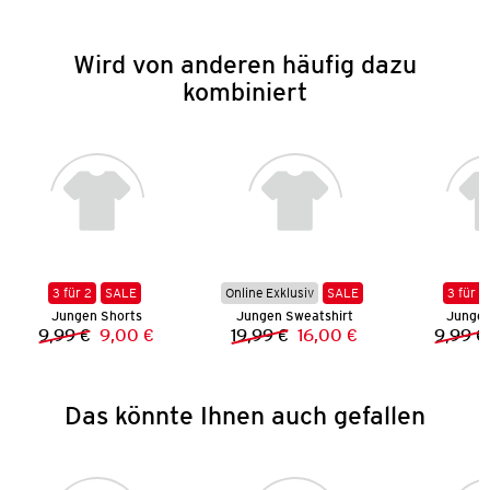
Wird von anderen häufig dazu
kombiniert
3 für 2
SALE
Online Exklusiv
SALE
3 für 2
Jungen Shorts
Jungen Sweatshirt
Jungen
9,99 €
9,00 €
19,99 €
16,00 €
9,99 €
Vorheriger Preis:
Neuer Preis:
Vorheriger Preis:
Neuer Preis:
Das könnte Ihnen auch gefallen