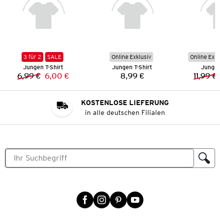
3 für 2
SALE
Online Exklusiv
Online Exkl
Jungen T-Shirt
Jungen T-Shirt
Jungen
6,99 €
6,00 €
8,99 €
11,99 €
Vorheriger Preis:
Neuer Preis:
Preis:
KOSTENLOSE LIEFERUNG
in alle deutschen Filialen