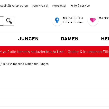
Qualitätsversprechen
Family Card
Newsletter
Hilfe & Service
Meine Filiale
Merkz
Filiale finden
en
JUNGEN
DAMEN
HE
 auf alle bereits reduzierten Artikel | Online & in unseren Fili
3 für 2 Topolino Aktion für Jungen