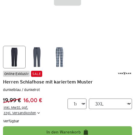
Online Exklusiv
SALE
Herren Schlafhose mit kariertem Muster
dunkelblau / dunkelrot
19,99 €
16,00 €
Vorheriger Preis:
Neuer Preis:
inkl. MwSt. ggf.

zzgl. Versandkosten
Verfügbar
In den Warenkorb