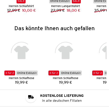
SALE
Online Exklusiv
SALE
Online Exkl
Herren Schlafshirt
Herren Langarmshirt
Herren 
12,99 €
10,00 €
22,99 €
18,00 €
35,99 €
Vorheriger Preis:
Neuer Preis:
Vorheriger Preis:
Neuer Preis:
Das könnte Ihnen auch gefallen
3 für 2
Online Exklusiv
3 für 2
Online Exklusiv
3 für 2
Onl
Herren Schlafhose
Herren Schlafhose
Herren S
19,99 €
19,99 €
19,
Preis:
Preis:
KOSTENLOSE LIEFERUNG
in alle deutschen Filialen