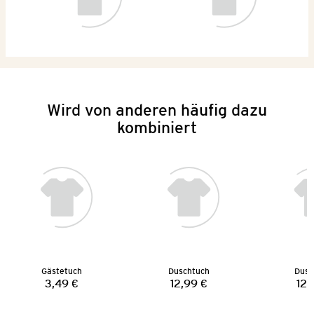
Wird von anderen häufig dazu
kombiniert
Gästetuch
Duschtuch
Dusc
3,49 €
12,99 €
12,
Preis:
Preis: