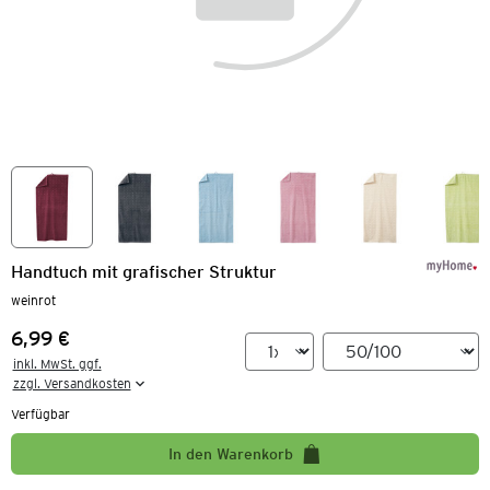
Handtuch mit grafischer Struktur
weinrot
6,99 €
Preis:
inkl. MwSt. ggf.

zzgl. Versandkosten
Verfügbar
In den Warenkorb