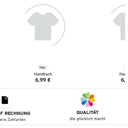
Neu
N
Handtuch
Han
6,99 €
6,
Preis:
QUALITÄT
UF RECHNUNG
die glücklich macht
tere Zahlarten