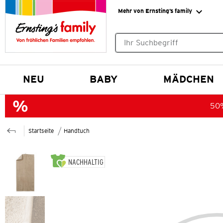
Mehr von Ernsting’s family
Keine Suchvorschläge gefund
NEU
BABY
MÄDCHEN
50%
Startseite
Handtuch
NACHHALTIG