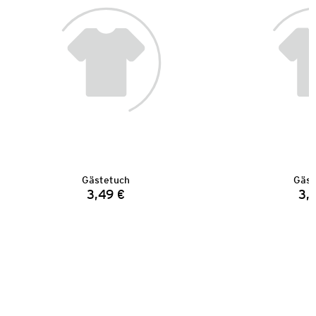
Gästetuch
Gäst
3,49 €
3,
Preis: