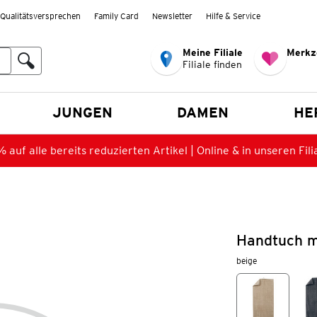
Qualitätsversprechen
Family Card
Newsletter
Hilfe & Service
Meine Filiale
Merkz
Filiale finden
en
JUNGEN
DAMEN
HE
 auf alle bereits reduzierten Artikel | Online & in unseren Fili
Handtuch mi
beige