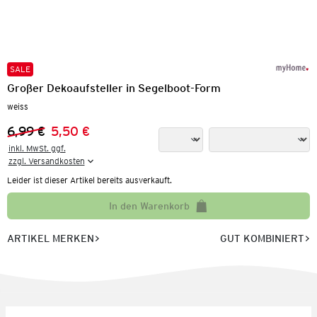
SALE
Großer Dekoaufsteller in Segelboot-Form
weiss
6,99 €
5,50 €
Vorheriger Preis:
Neuer Preis:
inkl. MwSt. ggf.

zzgl. Versandkosten
Leider ist dieser Artikel bereits ausverkauft.
In den Warenkorb
ARTIKEL MERKEN
GUT KOMBINIERT