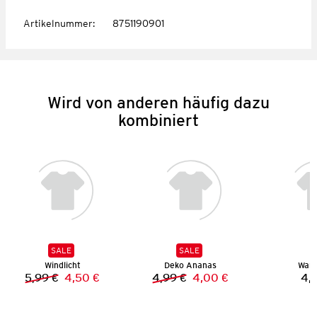
Artikelnummer
:
8751190901
Wird von anderen häufig dazu
kombiniert
SALE
SALE
Windlicht
Deko Ananas
Wan
5,99 €
4,50 €
4,99 €
4,00 €
4,
Vorheriger Preis:
Neuer Preis:
Vorheriger Preis:
Neuer Preis: