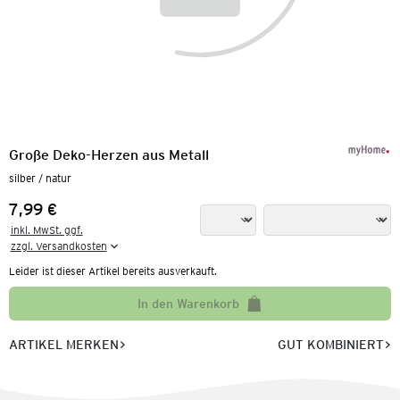
Große Deko-Herzen aus Metall
silber / natur
7,99 €
Preis:
inkl. MwSt. ggf.

zzgl. Versandkosten
Leider ist dieser Artikel bereits ausverkauft.
In den Warenkorb
ARTIKEL MERKEN
GUT KOMBINIERT