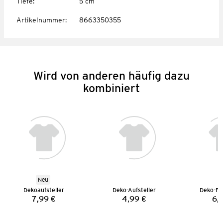
Tiefe
:
5 cm
Artikelnummer
:
8663350355
Wird von anderen häufig dazu
kombiniert
Neu
Dekoaufsteller
Deko-Aufsteller
Deko-Fi
7,99 €
4,99 €
6,
Preis:
Preis: