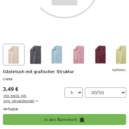
Gästetuch mit grafischer Struktur
creme
3,49 €
Preis:
inkl. MwSt. ggf.

zzgl. Versandkosten
Verfügbar
In den Warenkorb