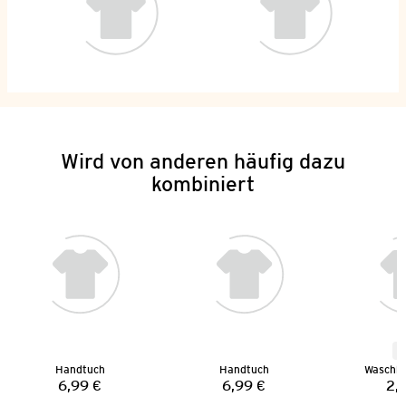
Wird von anderen häufig dazu
kombiniert
N
Handtuch
Handtuch
Waschh
6,99 €
6,99 €
2,
Preis:
Preis: