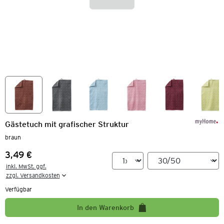
Gästetuch mit grafischer Struktur
braun
3,49 €
Preis:
inkl. MwSt. ggf.

zzgl. Versandkosten
Verfügbar
In den Warenkorb