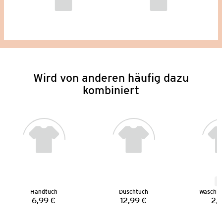
Wird von anderen häufig dazu
kombiniert
N
Handtuch
Duschtuch
Waschh
6,99 €
12,99 €
2,
Preis:
Preis: