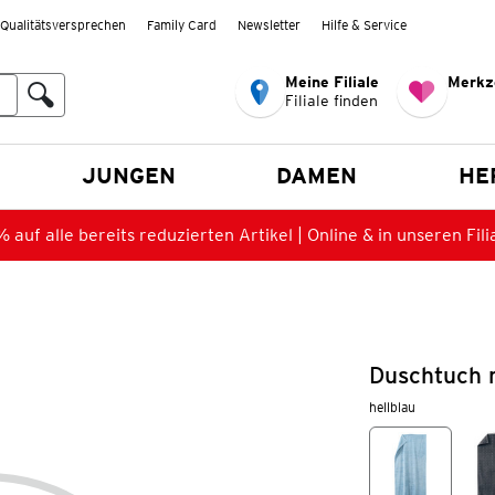
Qualitätsversprechen
Family Card
Newsletter
Hilfe & Service
Meine Filiale
Merkz
Filiale finden
en
JUNGEN
DAMEN
HE
 auf alle bereits reduzierten Artikel | Online & in unseren Fili
Duschtuch m
hellblau