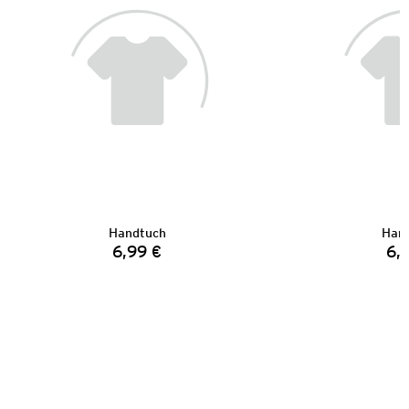
Handtuch
Han
6,99 €
6,
Preis: