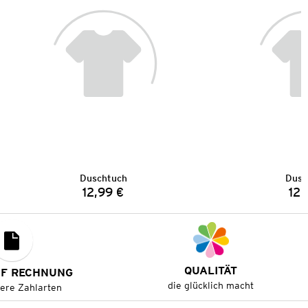
Duschtuch
Dusc
12,99 €
12,
Preis:
QUALITÄT
UF RECHNUNG
die glücklich macht
tere Zahlarten