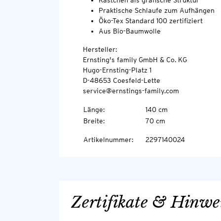
Kästchen als grafische Struktur
Praktische Schlaufe zum Aufhängen
Öko-Tex Standard 100 zertifiziert
Aus Bio-Baumwolle
Hersteller:
Ernsting's family GmbH & Co. KG
Hugo-Ernsting-Platz 1
D-48653 Coesfeld-Lette
service@ernstings-family.com
Länge
:
140 cm
Breite
:
70 cm
Artikelnummer
:
2297140024
Zertifikate & Hinwe