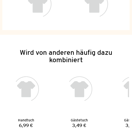
Wird von anderen häufig dazu
kombiniert
Handtuch
Gästetuch
Gäst
6,99 €
3,49 €
3,
Preis:
Preis: