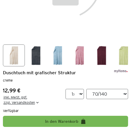
Duschtuch mit grafischer Struktur
creme
12,99 €
Preis:
inkl. MwSt. ggf.

zzgl. Versandkosten
Verfügbar
In den Warenkorb