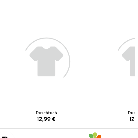
Duschtuch
Dusc
12,99 €
12,
Preis: