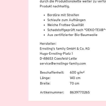
durch die Produktionskette weiter zu verfo
Produkt nachhaltig.
Bordüre mit Streifen
Schlaufe zum Aufhängen
Weiche Frottee-Qualität
Schadstoffgeprüft nach "OEKO-TEX®"
Aus zertifizierter Bio-Baumwolle
Hersteller:
Ernsting's family GmbH & Co. KG
Hugo-Ernsting-Platz 1
D-48653 Coesfeld-Lette
service@ernstings-family.com
Beschaffenheit
:
600 g/m²
Länge
:
140 cm
Breite
:
70 cm
Artikelnummer
:
8639770265