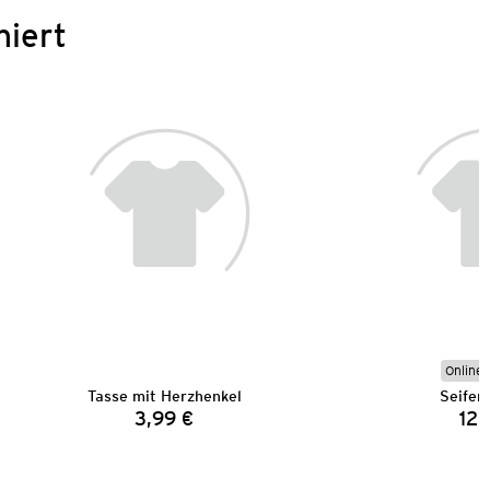
niert
Online 
Tasse mit Herzhenkel
Seifen
3,99 €
12,
Preis: