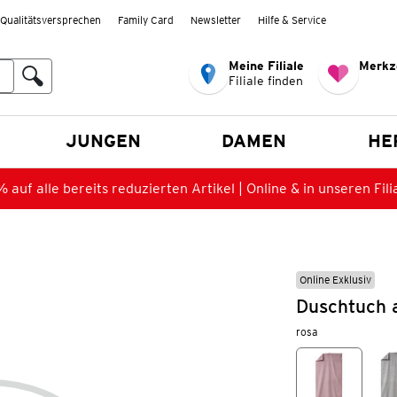
Qualitätsversprechen
Family Card
Newsletter
Hilfe & Service
Meine Filiale
Merkz
Filiale finden
en
JUNGEN
DAMEN
HE
 auf alle bereits reduzierten Artikel | Online & in unseren Fili
Online Exklusiv
Duschtuch 
rosa