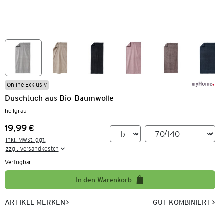
Online Exklusiv
Duschtuch aus Bio-Baumwolle
hellgrau
19,99 €
Preis:
inkl. MwSt. ggf.

zzgl. Versandkosten
Verfügbar
In den Warenkorb
ARTIKEL MERKEN
GUT KOMBINIERT