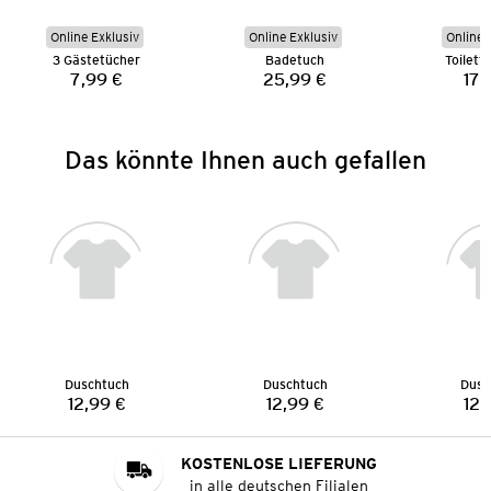
Online Exklusiv
Online Exklusiv
Online 
3 Gästetücher
Badetuch
Toilett
7,99 €
25,99 €
17,
Preis:
Preis:
Das könnte Ihnen auch gefallen
Duschtuch
Duschtuch
Dusc
12,99 €
12,99 €
12,
Preis:
Preis:
KOSTENLOSE LIEFERUNG
in alle deutschen Filialen