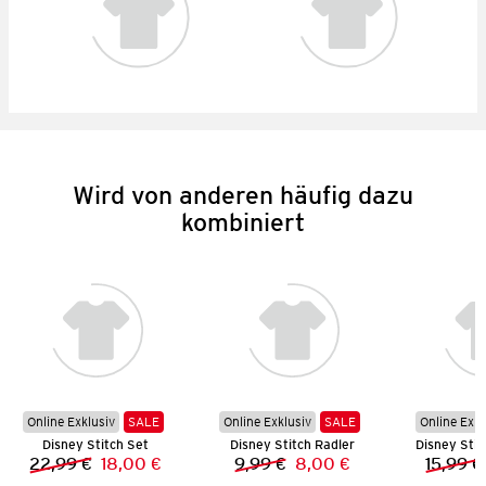
Wird von anderen häufig dazu
kombiniert
Online Exklusiv
SALE
Online Exklusiv
SALE
Online Exkl
Disney Stitch Set
Disney Stitch Radler
22,99 €
18,00 €
9,99 €
8,00 €
15,99 €
Vorheriger Preis:
Neuer Preis:
Vorheriger Preis:
Neuer Preis: