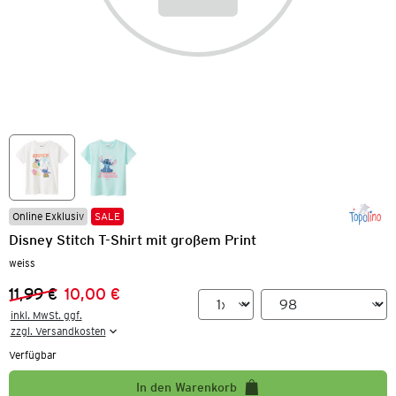
Online Exklusiv
SALE
Disney Stitch T-Shirt mit großem Print
weiss
11,99 €
10,00 €
Vorheriger Preis:
Neuer Preis:
inkl. MwSt. ggf.

zzgl. Versandkosten
Verfügbar
In den Warenkorb