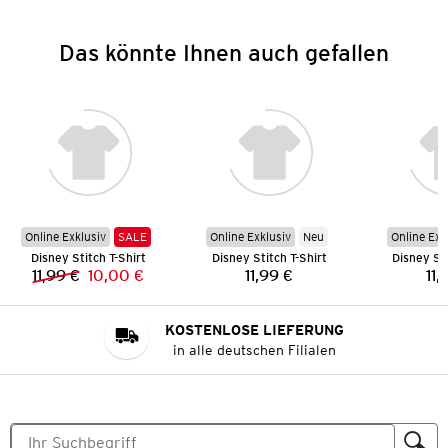
Das könnte Ihnen auch gefallen
Online Exklusiv
SALE
Online Exklusiv
Neu
Online Exk
Disney Stitch T-Shirt
Disney Stitch T-Shirt
Disney Sti
11,99 €
10,00 €
11,99 €
11,
Vorheriger Preis:
Neuer Preis:
Preis:
KOSTENLOSE LIEFERUNG
in alle deutschen Filialen