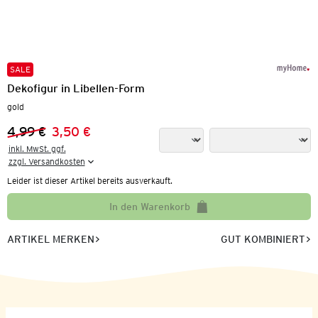
SALE
Dekofigur in Libellen-Form
gold
4,99 €
3,50 €
Vorheriger Preis:
Neuer Preis:
inkl. MwSt. ggf.

zzgl. Versandkosten
Leider ist dieser Artikel bereits ausverkauft.
In den Warenkorb
ARTIKEL MERKEN
GUT KOMBINIERT