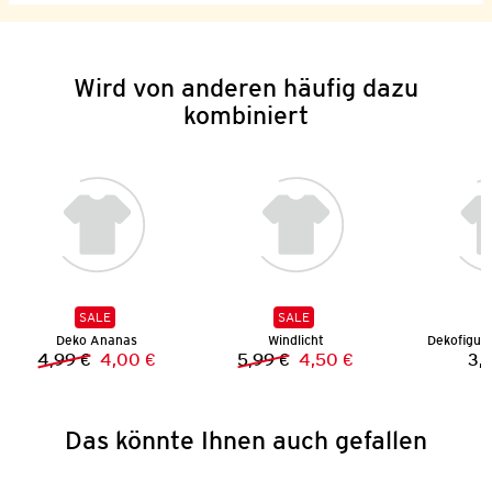
Wird von anderen häufig dazu
kombiniert
SALE
SALE
Deko Ananas
Windlicht
Dekofigur 
4,99 €
4,00 €
5,99 €
4,50 €
3,
Vorheriger Preis:
Neuer Preis:
Vorheriger Preis:
Neuer Preis:
Das könnte Ihnen auch gefallen