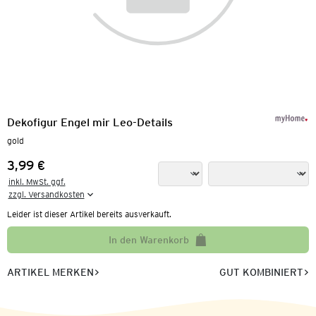
Dekofigur Engel mir Leo-Details
gold
3,99 €
Preis:
inkl. MwSt. ggf.

zzgl. Versandkosten
Leider ist dieser Artikel bereits ausverkauft.
In den Warenkorb
ARTIKEL MERKEN
GUT KOMBINIERT