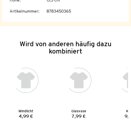
Artikelnummer
:
8783450365
Wird von anderen häufig dazu
kombiniert
Windlicht
Glasvase
Ki
4,99 €
7,99 €
9,
Preis:
Preis: