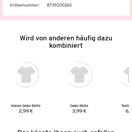
Artikelnummer
:
8739200265
Wird von anderen häufig dazu
kombiniert
Kleine Deko-Blüte
Deko-Blüte
Teelic
2,99 €
3,99 €
6,
Preis:
Preis: