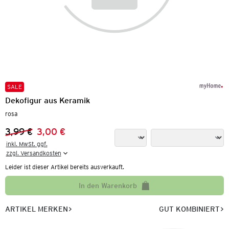
SALE
Dekofigur aus Keramik
rosa
3,99 €
3,00 €
Vorheriger Preis:
Neuer Preis:
inkl. MwSt. ggf.

zzgl. Versandkosten
Leider ist dieser Artikel bereits ausverkauft.
In den Warenkorb
ARTIKEL MERKEN
GUT KOMBINIERT