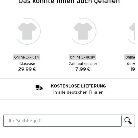
Das könnte Ihnen auch gefallen
Online Exklusiv
Online Exklusiv
Online 
Glasvase
Zahnputzbecher
Servie
29,99 €
7,99 €
19,
Preis:
Preis:
KOSTENLOSE LIEFERUNG
in alle deutschen Filialen